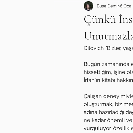
Buse Demir
6 Oca 
Çünkü İns
Unutmazla
Gilovich "Bizler, ya
Bugün zamanında eki
hissettiğim, işine 
İrfan'ın kitabı hakk
Çalışan deneyimiyle
oluşturmak, biz mesl
adına hazırladığı de
ne kadar önemli ve
vurguluyor, özellikl