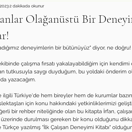
2023
2 dakikada okunur
anlar Olağanüstü Bir Deneyi
r!
şadığımız deneyimlerin bir bütünüyüz" diyor, ne doğru! 
binde çalışma fırsatı yakalayabildiğim için kendimi 
olan tutkusuyla saygı duyduğum, bu yoldaki önderim o
ında yazacağım.
 ilgili Türkiye'de hem bireyler hem de kurumlar bazın
ektaşları için konu hakkındaki yetkinliklerimizi geliş
ğerli bir rehber niteliğinde olan bu kitapta İrfan, çalı
 üzerinde durulması gereken bir konu olduğunu dikka
e Türkçe yazılmış "İlk Çalışan Deneyimi Kitabı" olduğu