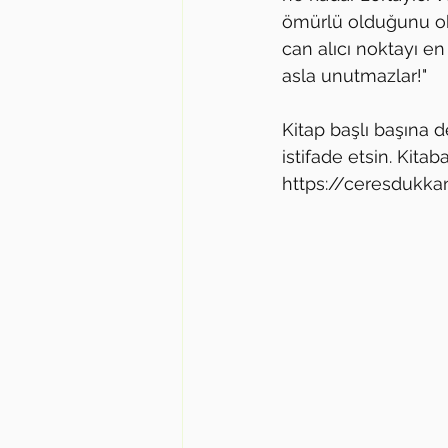
ömürlü olduğunu oku
can alıcı noktayı en
asla unutmazlar!" 
Kitap başlı başına d
istifade etsin. Kitab
https://ceresdukk