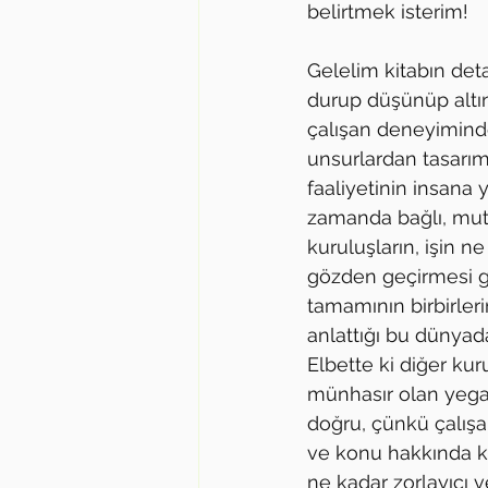
belirtmek isterim! 
Gelelim kitabın deta
durup düşünüp altı
çalışan deneyiminde
unsurlardan tasarı
faaliyetinin insana 
zamanda bağlı, mut
kuruluşların, işin ne
gözden geçirmesi ge
tamamının birbirler
anlattığı bu dünyad
Elbette ki diğer ku
münhasır olan yegan
doğru, çünkü çalışa
ve konu hakkında ki
ne kadar zorlayıcı 