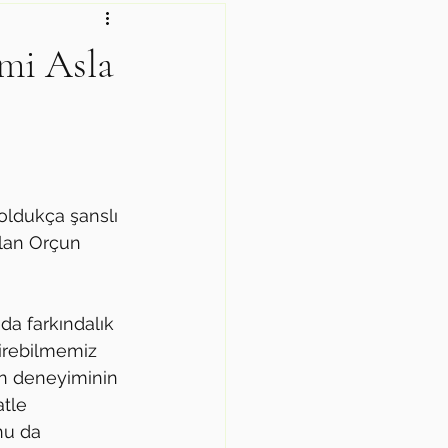
mi Asla
  
oldukça şanslı 
lan Orçun 
da farkındalık 
tirebilmemiz 
şan deneyiminin 
tle 
nu da 