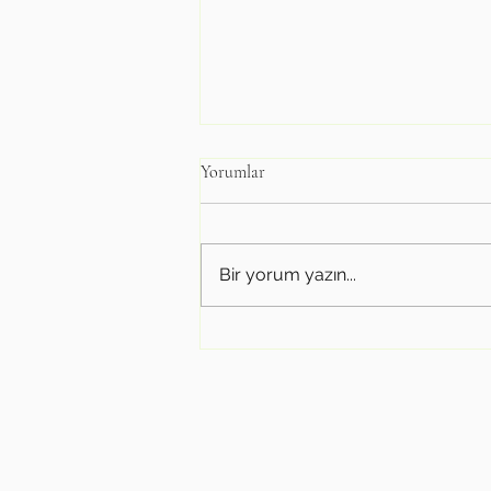
Yorumlar
Bir yorum yazın...
Kusursuzluk Tuzağı: Yorgun
Ebeveynler Çağı