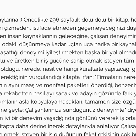
ylarına :) Öncelikle 296 sayfalık dolu dolu bir kitap, 
nı çizmeden, istifade etmeden geçemeyeceğinizi dü
n insan kaynaklarının geleceğine, çalışan deneyimin
m odaklı düşünmeye kadar uçtan uca harika bir kaynak
yaşattığı deneyimi iyileştirmekten başka bir yol olmadı
lu ve üretken bir iş gücüne sahip olmak isteyen tüm
 olduğu, nerede, nasıl ve hangi kurallarla yapılacağı gi
rektiğinin vurgulandığı kitapta İrfan: "Firmaların ner
inin aynı maaş ve menfaat paketleri önerdiği, benzer 
a rekabetten nasıl ayrışacak ve adayın gözünde fark y
rumların asla kopyalayamacakları, tamamen size özgü,
e şeyle: Çalışanlarınıza sunduğunuz deneyimle" diye 
n iyi bir deneyim yaşadığında gönlünü vererek iş ort
tapta daha derine inerek detaylarıyla anlatıyor. Çalış
ve emek isteyen bir iş olduğunun fakat etkisinin çok 